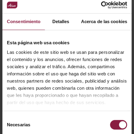
AADRINA2X5/DD3/S
6800lm (400
130lm (4
50W
M3
0K)
K)
Consentimiento
Detalles
Acerca de las cookies
6800lm (400
130lm (4
AADRINA2X5/OCTO
50W
0K)
K)
Esta página web usa cookies
Las cookies de este sitio web se usan para personalizar
Mostrando resultados 1-10 de 24
el contenido y los anuncios, ofrecer funciones de redes
sociales y analizar el tráfico. Además, compartimos
1
2
3
Siguiente
información sobre el uso que haga del sitio web con
nuestros partners de redes sociales, publicidad y análisis
web, quienes pueden combinarla con otra información
que les haya proporcionado o que hayan recopilado a
partir del uso que haya hecho de sus servicios.
ACCESORIOS
Selección
RELACIONADOS
Necesarias
de
consentimiento