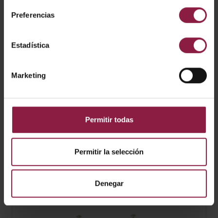
Preferencias
Estadística
Marketing
Permitir todas
Permitir la selección
Denegar
Tapa ciega 600mm para ADRINA