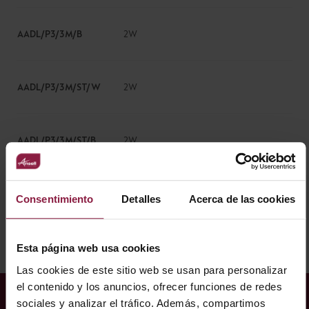
AADL/P3/3M/B
2W
AADL/P3/3M/ST/W
2W
AADL/P3/3M/ST/B
2W
Consentimiento
Detalles
Acerca de las cookies
Mostrando resultados 1-8 de 8
Esta página web usa cookies
Las cookies de este sitio web se usan para personalizar
el contenido y los anuncios, ofrecer funciones de redes
sociales y analizar el tráfico. Además, compartimos