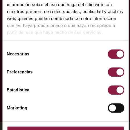
CASO PRÁCTICO RELACIONADO
información sobre el uso que haga del sitio web con
nuestros partners de redes sociales, publicidad y análisis
Transformación del Content
web, quienes pueden combinarla con otra información
Studio de Liverpool con
que les haya proporcionado o que hayan recopilado a
partir del uso que haya hecho de sus servicios.
soluciones de iluminación
avanzadas
Selección
Necesarias
de
El Content Studio de Liverpool, sede de Gypsabella y OSO
consentimiento
Content Studio, se transformó en un centro creativo
Preferencias
dinámico gracias a las soluciones de iluminación
avanzadas de Ansell Lighting.
Estadística
SABER MÁS
Marketing