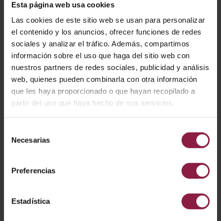
Esta página web usa cookies
VARIANTES
Las cookies de este sitio web se usan para personalizar
el contenido y los anuncios, ofrecer funciones de redes
sociales y analizar el tráfico. Además, compartimos
información sobre el uso que haga del sitio web con
Filtro Campana Lineal Z LED Opti-
nuestros partners de redes sociales, publicidad y análisis
X
web, quienes pueden combinarla con otra información
que les haya proporcionado o que hayan recopilado a
OPCIONES
partir del uso que haya hecho de sus servicios.
Selección
Necesarias
de
consentimiento
Preferencias
Ver
Entradas
Estadística
CÓDIGO
POTENCIA
LÚMENES
LM/W