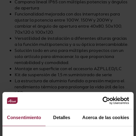
Campana lineal IP65 con múltiples potencias y ángulos
de apertura
Funcionalidad mejorada con dos interruptores para
ajustar la potencia entre 100W, 150W y 200W y
cambiar el ángulo de apertura entre 40x80, 50x100,
70x120 ó 100x120.
Versatilidad de instalación a diferentes alturas gracias
a la función multipotencia y a su óptica intercambiable.
Solución todo en uno para múltiples proyectos con un
solo artículo para almacenar, lo que proporciona
rentabilidad y comodidad.
Montaje en superficie con el accesorio AZPLLED/LC
Kit de suspensión de 1,5 m suministrado de serie
La estructura de aluminio fundido a presión mejora el
rendimiento térmico para prolongar la vida útil de los
LED.
Opción de sensor de microondas Plug and Play, que
ofrece el máximo ahorro de energía
Regulable 1-10V de serie (el instalador debe taladrar
un orificio piloto y utilizar un prensaestopas IP en la
Consentimiento
Detalles
Acerca de las cookies
instalación)