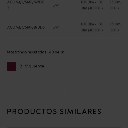
ACOM1/1/SMF/W/DD
1000lm - 180
130lm/W (
13W
3
0lm (4000K)
00K)
1000lm - 180
130lm/W (
ACOM1/1/SMF/B/DD3
13W
0lm (4000K)
00K)
Mostrando resultados 1-10 de 16
1
2
Siguiente
PRODUCTOS SIMILARES