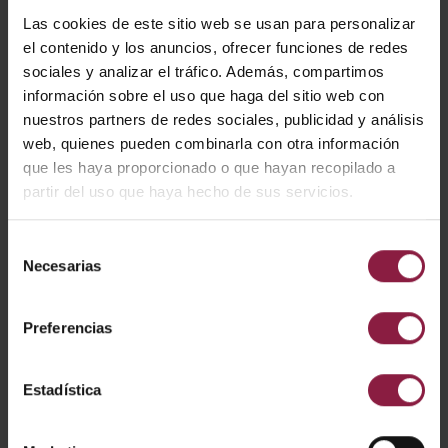
Las cookies de este sitio web se usan para personalizar
el contenido y los anuncios, ofrecer funciones de redes
sociales y analizar el tráfico. Además, compartimos
información sobre el uso que haga del sitio web con
Ver
Entradas
nuestros partners de redes sociales, publicidad y análisis
web, quienes pueden combinarla con otra información
que les haya proporcionado o que hayan recopilado a
partir del uso que haya hecho de sus servicios.
CÓDIGO
POTENCIA
LÚMENES
LM/W
Selección
Necesarias
de
1000lm - 180
130lm/W (
consentimiento
ACOM1/1/SMF/W
7W/13W
0lm (4000K)
00K)
Preferencias
1000lm - 180
130lm/W (
ACOM1/1/SMF/B
7W/13W
0lm (4000K)
00K)
Estadística
2300lm - 280
130lm/W (