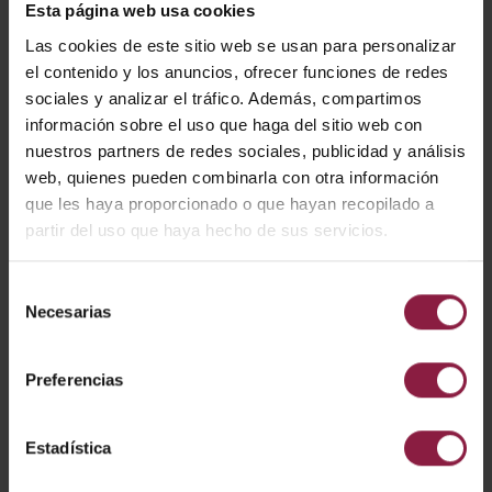
Esta página web usa cookies
Las cookies de este sitio web se usan para personalizar
el contenido y los anuncios, ofrecer funciones de redes
CÓDIGO
POTENCIA
LÚMENES
LM/W
sociales y analizar el tráfico. Además, compartimos
información sobre el uso que haga del sitio web con
nuestros partners de redes sociales, publicidad y análisis
web, quienes pueden combinarla con otra información
AZLP/FB1/1
que les haya proporcionado o que hayan recopilado a
partir del uso que haya hecho de sus servicios.
DESCARGAR
Selección
Necesarias
de
consentimiento
Ficha técnica
Preferencias
Estadística