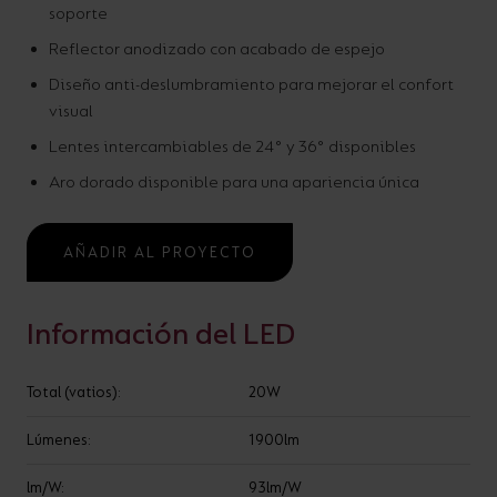
soporte
Reflector anodizado con acabado de espejo
Diseño anti-deslumbramiento para mejorar el confort
AÑADIR AL PROYECTO
visual
Lentes intercambiables de 24° y 36° disponibles
¿ALGUNA PREGUNTA?
Aro dorado disponible para una apariencia única
OPCIONES
AÑADIR AL PROYECTO
ESPECIFICACIÓN
Información del LED
Entrada
Hercios
Total (vatios):
20W
220-240V
50/60Hz
Vida útil
CRI
Lúmenes:
1900lm
L80 100,000h
90
Ángulo de apertura
Clase
lm/W:
93lm/W