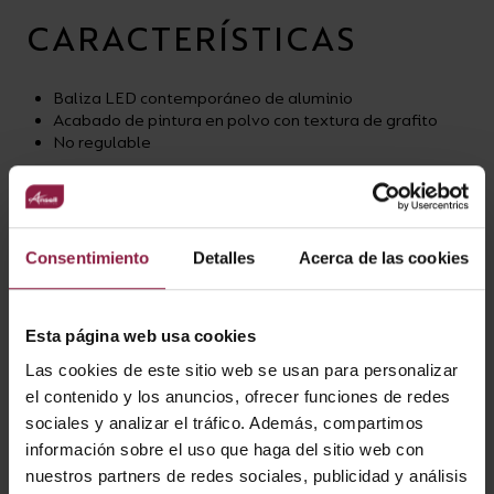
CARACTERÍSTICAS
Baliza LED contemporáneo de aluminio
Acabado de pintura en polvo con textura de grafito
No regulable
VARIANTES
Consentimiento
Detalles
Acerca de las cookies
Esta página web usa cookies
Las cookies de este sitio web se usan para personalizar
Ver
Entradas
el contenido y los anuncios, ofrecer funciones de redes
sociales y analizar el tráfico. Además, compartimos
información sobre el uso que haga del sitio web con
nuestros partners de redes sociales, publicidad y análisis